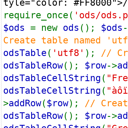
tyle="color: #FF8000">/
require_once(
'ods/ods.p
$ods
= new
ods
();
$ods
-
Create table named 'ut
odsTable
(
'utf8'
);
// C
odsTableRow
();
$row
->
ad
odsTableCellString
(
"Fre
odsTableCellString
(
"àôï
>
addRow
(
$row
);
// Crea
odsTableRow
();
$row
->
ad