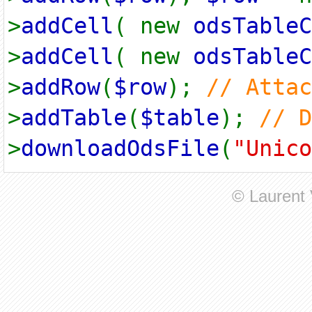
>
addCell
( new
odsTableC
>
addCell
( new
odsTableC
>
addRow
(
$row
);
// Atta
>
addTable
(
$table
);
// 
>
downloadOdsFile
(
"Unico
© Laurent