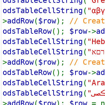
odsTableCellString
(
"Gre
odsTableCellString
(
"αβγ
>
addRow
(
$row
);
// Crea
odsTableRow
();
$row
->
ad
odsTableCellString
(
"Heb
odsTableCellString
(
>
addRow
(
$row
);
// Crea
odsTableRow
();
$row
->
ad
odsTableCellString
(
"Ara
odsTableCellString
(
>
addRow
(
$row
);
$row
= 