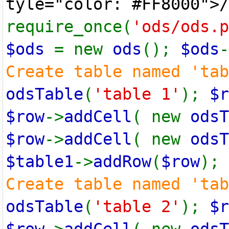
tyle="color: #FF8000">/
require_once(
'ods/ods.p
$ods
= new
ods
();
$ods
-
Create table named 'ta
odsTable
(
'table 1'
);
$
$row
->
addCell
( new
odsT
$row
->
addCell
( new
odsT
$table1
->
addRow
(
$row
);
Create table named 'ta
odsTable
(
'table 2'
);
$