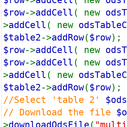
$row
->
addCell
( new
odsT
$row
->
addCell
( new
odsT
>
addCell
( new
odsTableC
$table2
->
addRow
(
$row
);
$row
->
addCell
( new
odsT
$row
->
addCell
( new
odsT
>
addCell
( new
odsTableC
$table2
->
addRow
(
$row
);
//Select 'table 2'
$ods
// Download the file
$o
>
downloadOdsFile
(
"multi